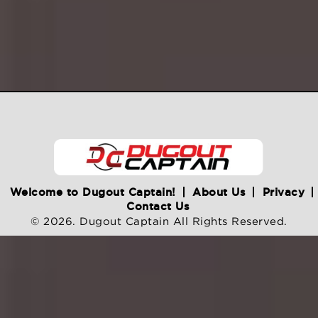
Welcome to Dugout Captain!
About Us
Privacy
Contact Us
© 2026. Dugout Captain All Rights Reserved.