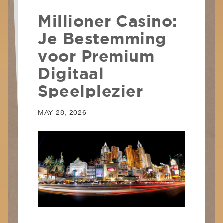
Millioner Casino:
Je Bestemming
voor Premium
Digitaal
Speelplezier
MAY 28, 2026