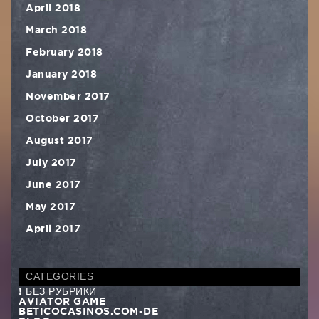
April 2018
March 2018
February 2018
January 2018
November 2017
October 2017
August 2017
July 2017
June 2017
May 2017
April 2017
CATEGORIES
! БЕЗ РУБРИКИ
AVIATOR GAME
BETICOCASINOS.COM-DE