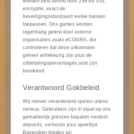
worden beschermd door 256-bit SSL
encryptie, exact de
beveiligingsstandaard welke banken
toepassen. Ons games worden
regelmatig getest door externe
organisaties zoals eCOGRA, die
controleren dat deze uitkomsten
geheel willekeurig zijn plus de
uitbetalingspercentages juist zijn
berekend.
Verantwoord Gokbeleid
Wij nemen verantwoord spelen uiterst
serieus. Gebruikers zijn in staat op ons
gemakkelijk grenzen bepalen rondom
deposits, verliezen plus speeltijd.
Bovendien bieden wij