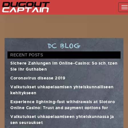
T
na
Skip
to
content
DC BLOG
RECENT POSTS
Sichere Zahlungen im Online-Casino: So schützen
Sie Ihr Guthaben
Coronavirus disease 2019
Vaikutukset uhkapelaamisen yhteiskunnalliseen
kehitykseen
Experience lightning-fast withdrawals at Slotoro
Online Casino: Trust and payment options for
Vaikutukset uhkapelaamiseen yhteiskunnassa ja
sen seuraukset