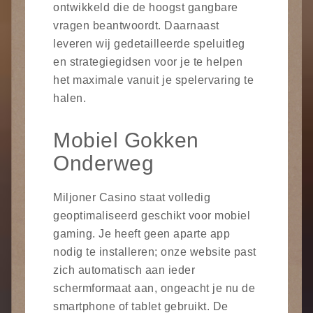
ontwikkeld die de hoogst gangbare
vragen beantwoordt. Daarnaast
leveren wij gedetailleerde speluitleg
en strategiegidsen voor je te helpen
het maximale vanuit je spelervaring te
halen.
Mobiel Gokken
Onderweg
Miljoner Casino staat volledig
geoptimaliseerd geschikt voor mobiel
gaming. Je heeft geen aparte app
nodig te installeren; onze website past
zich automatisch aan ieder
schermformaat aan, ongeacht je nu de
smartphone of tablet gebruikt. De