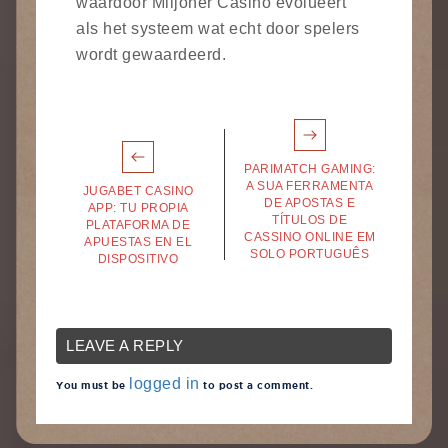
waardoor Miljoner Casino evolueert
als het systeem wat echt door spelers
wordt gewaardeerd.
Post
navigation
PARIMATCH GAMING:
A SUA FERRAMENTA
JUGABET CASINO
DE APOSTAS E
APP: TU PROPIA
TÍTULOS DE
PLATAFORMA DE
CASSINO ONLINE EM
APUESTAS EN EL
SOLO PORTUGUÊS
DISPOSITIVO
LEAVE A REPLY
logged in
You must be
to post a comment.