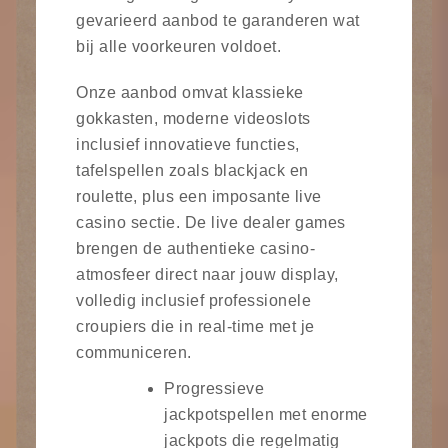
gevarieerd aanbod te garanderen wat
bij alle voorkeuren voldoet.
Onze aanbod omvat klassieke
gokkasten, moderne videoslots
inclusief innovatieve functies,
tafelspellen zoals blackjack en
roulette, plus een imposante live
casino sectie. De live dealer games
brengen de authentieke casino-
atmosfeer direct naar jouw display,
volledig inclusief professionele
croupiers die in real-time met je
communiceren.
Progressieve
jackpotspellen met enorme
jackpots die regelmatig