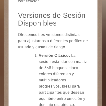
certificación.
Versiones de Sesión
Disponibles
Ofrecemos tres versiones distintas
para ajustarnos a diferentes perfiles de
usuario y gustos de riesgo.
Versión Clásico:
La
sesión estándar con matriz
de 8×8 bloques, cinco
colores diferentes y
multiplicadores
progresivos. Ideal para
participantes que desean
equilibrio entre emoción y
dominio estratégico.