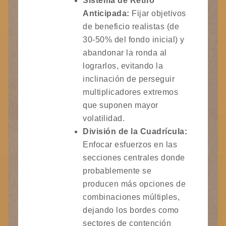
Sistema de Retiro
Anticipada:
Fijar objetivos
de beneficio realistas (de
30-50% del fondo inicial) y
abandonar la ronda al
lograrlos, evitando la
inclinación de perseguir
multiplicadores extremos
que suponen mayor
volatilidad.
División de la Cuadrícula:
Enfocar esfuerzos en las
secciones centrales donde
probablemente se
producen más opciones de
combinaciones múltiples,
dejando los bordes como
sectores de contención