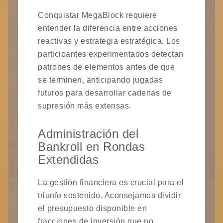
Conquistar MegaBlock requiere
entender la diferencia entre acciones
reactivas y estrategia estratégica. Los
participantes experimentados detectan
patrones de elementos antes de que
se terminen, anticipando jugadas
futuros para desarrollar cadenas de
supresión más extensas.
Administración del
Bankroll en Rondas
Extendidas
La gestión financiera es crucial para el
triunfo sostenido. Aconsejamos dividir
el presupuesto disponible en
fracciones de inversión que no