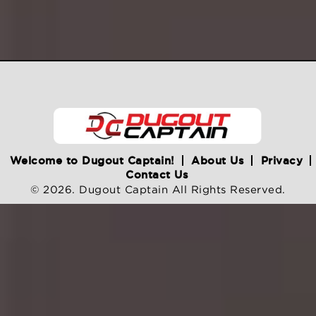
Welcome to Dugout Captain!
About Us
Privacy
Contact Us
© 2026. Dugout Captain All Rights Reserved.