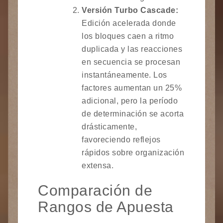
Versión Turbo Cascade:
Edición acelerada donde
los bloques caen a ritmo
duplicada y las reacciones
en secuencia se procesan
instantáneamente. Los
factores aumentan un 25%
adicional, pero la período
de determinación se acorta
drásticamente,
favoreciendo reflejos
rápidos sobre organización
extensa.
Comparación de
Rangos de Apuesta