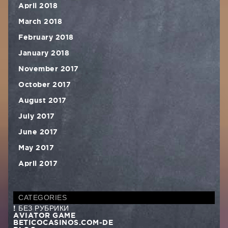
April 2018
March 2018
February 2018
January 2018
November 2017
October 2017
August 2017
July 2017
June 2017
May 2017
April 2017
CATEGORIES
! БЕЗ РУБРИКИ
AVIATOR GAME
BETICOCASINOS.COM-DE