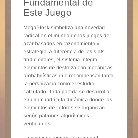
Fundamental de
Este Juego
MegaBlock simboliza una novedad
radical en el mundo de los juegos de
azar basados en razonamiento y
estrategia. A diferencia de las slots
tradicionales, el sistema integra
elementos de destreza con mecánicas
probabilísticas que recompensan tanto
la perspicacia como el estudio
calculado. Toda partida se desarrolla
en una cuadrícula dinámica donde los
elementos de colores se organizan
según patrones algorítmicos
verificables.
La vivencia comienza cuando el