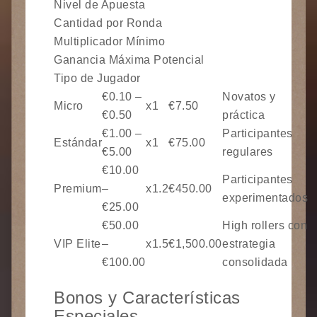
Nivel de Apuesta
Cantidad por Ronda
Multiplicador Mínimo
Ganancia Máxima Potencial
Tipo de Jugador
€0.10 –
Novatos y
Micro
x1
€7.50
€0.50
práctica
€1.00 –
Participantes
Estándar
x1
€75.00
€5.00
regulares
€10.00
Participantes
Premium
–
x1.2
€450.00
experimentados
€25.00
€50.00
High rollers con
VIP Elite
–
x1.5
€1,500.00
estrategia
€100.00
consolidada
Bonos y Características
Especiales