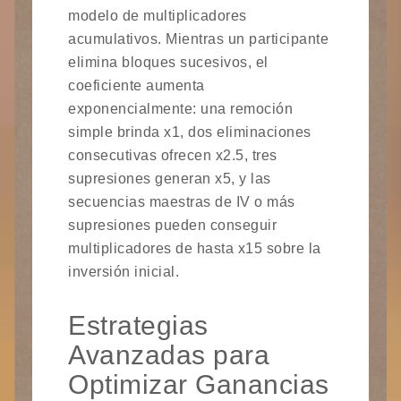
modelo de multiplicadores
acumulativos. Mientras un participante
elimina bloques sucesivos, el
coeficiente aumenta
exponencialmente: una remoción
simple brinda x1, dos eliminaciones
consecutivas ofrecen x2.5, tres
supresiones generan x5, y las
secuencias maestras de IV o más
supresiones pueden conseguir
multiplicadores de hasta x15 sobre la
inversión inicial.
Estrategias
Avanzadas para
Optimizar Ganancias