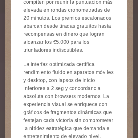
compiten por reunir la puntuación más
elevada en rondas cronometradas de
20 minutos. Los premios escalonados
abarcan desde tiradas gratuitos hasta
recompensas en dinero que logran
alcanzar los €5,000 para los
triunfadores indiscutibles.
La interfaz optimizada certifica
rendimiento fluido en aparatos móviles
y desktop, con lapsos de inicio
inferiores a 2 seg y concordancia
absoluta con browsers modernos. La
experiencia visual se enriquece con
gráficos de fragmentos dinámicas que
festejan cada victoria sin comprometer
la nitidez estratégica que demanda el
entretenimiento de elevado nivel.