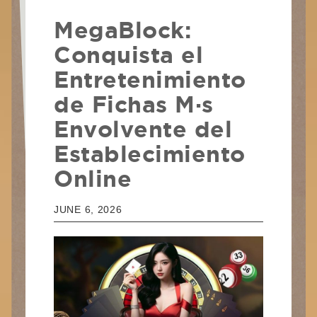
MegaBlock:
Conquista el
Entretenimiento
de Fichas Más
Envolvente del
Establecimiento
Online
JUNE 6, 2026