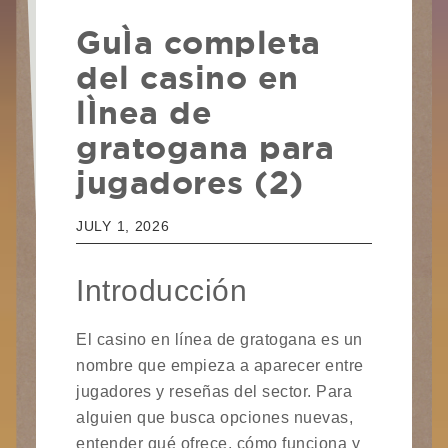
Guía completa
del casino en
línea de
gratogana para
jugadores (2)
JULY 1, 2026
Introducción
El casino en línea de gratogana es un
nombre que empieza a aparecer entre
jugadores y reseñas del sector. Para
alguien que busca opciones nuevas,
entender qué ofrece, cómo funciona y