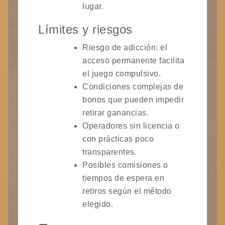
lugar.
Límites y riesgos
Riesgo de adicción: el
acceso permanente facilita
el juego compulsivo.
Condiciones complejas de
bonos que pueden impedir
retirar ganancias.
Operadores sin licencia o
con prácticas poco
transparentes.
Posibles comisiones o
tiempos de espera en
retiros según el método
elegido.