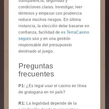
transparencia, seguridad y
condiciones claras. Investigar, leer
términos y empezar con prudencia
reduce muchos riesgos. En última
instancia, la elección debe basarse en
confianza, facilidad de
es TerraCasino
seguro
uso y en una gestión
responsable del presupuesto
destinado al juego.
Preguntas
frecuentes
P1:
¿Es legal usar el casino en línea
de gratogana en mi país?
R1:
La legalidad depende de la