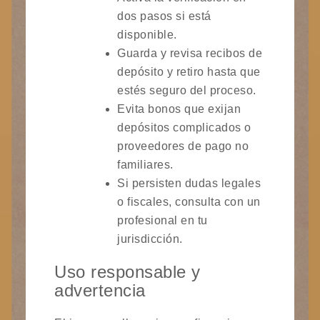
dos pasos si está
disponible.
Guarda y revisa recibos de
depósito y retiro hasta que
estés seguro del proceso.
Evita bonos que exijan
depósitos complicados o
proveedores de pago no
familiares.
Si persisten dudas legales
o fiscales, consulta con un
profesional en tu
jurisdicción.
Uso responsable y
advertencia