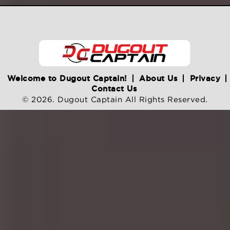
Welcome to Dugout Captain!
About Us
Privacy
Contact Us
© 2026. Dugout Captain All Rights Reserved.