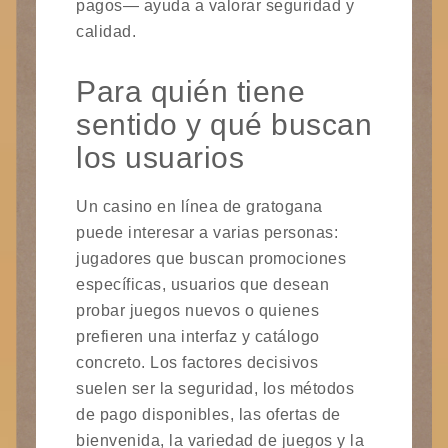
pagos— ayuda a valorar seguridad y
calidad.
Para quién tiene
sentido y qué buscan
los usuarios
Un casino en línea de gratogana
puede interesar a varias personas:
jugadores que buscan promociones
específicas, usuarios que desean
probar juegos nuevos o quienes
prefieren una interfaz y catálogo
concreto. Los factores decisivos
suelen ser la seguridad, los métodos
de pago disponibles, las ofertas de
bienvenida, la variedad de juegos y la