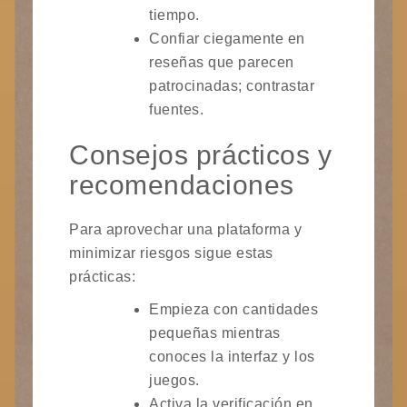
tiempo.
Confiar ciegamente en
reseñas que parecen
patrocinadas; contrastar
fuentes.
Consejos prácticos y
recomendaciones
Para aprovechar una plataforma y
minimizar riesgos sigue estas
prácticas:
Empieza con cantidades
pequeñas mientras
conoces la interfaz y los
juegos.
Activa la verificación en