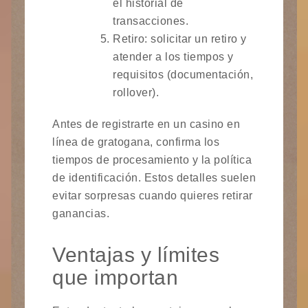
el historial de
transacciones.
Retiro: solicitar un retiro y
atender a los tiempos y
requisitos (documentación,
rollover).
Antes de registrarte en un casino en
línea de gratogana, confirma los
tiempos de procesamiento y la política
de identificación. Estos detalles suelen
evitar sorpresas cuando quieres retirar
ganancias.
Ventajas y límites
que importan