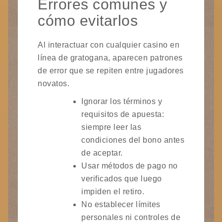
Errores comunes y
cómo evitarlos
Al interactuar con cualquier casino en
línea de gratogana, aparecen patrones
de error que se repiten entre jugadores
novatos.
Ignorar los términos y
requisitos de apuesta:
siempre leer las
condiciones del bono antes
de aceptar.
Usar métodos de pago no
verificados que luego
impiden el retiro.
No establecer límites
personales ni controles de