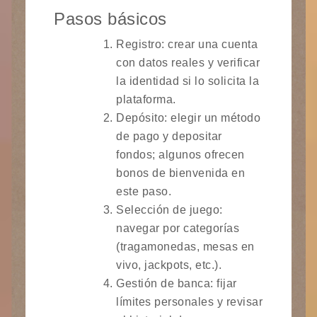
Pasos básicos
Registro: crear una cuenta
con datos reales y verificar
la identidad si lo solicita la
plataforma.
Depósito: elegir un método
de pago y depositar
fondos; algunos ofrecen
bonos de bienvenida en
este paso.
Selección de juego:
navegar por categorías
(tragamonedas, mesas en
vivo, jackpots, etc.).
Gestión de banca: fijar
límites personales y revisar