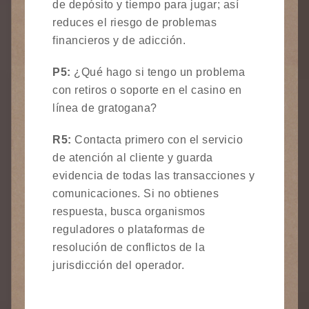
de depósito y tiempo para jugar; así
reduces el riesgo de problemas
financieros y de adicción.
P5:
¿Qué hago si tengo un problema
con retiros o soporte en el casino en
línea de gratogana?
R5:
Contacta primero con el servicio
de atención al cliente y guarda
evidencia de todas las transacciones y
comunicaciones. Si no obtienes
respuesta, busca organismos
reguladores o plataformas de
resolución de conflictos de la
jurisdicción del operador.