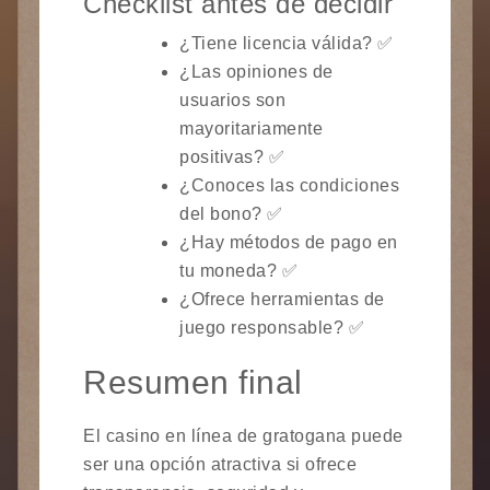
Checklist antes de decidir
¿Tiene licencia válida? ✅
¿Las opiniones de
usuarios son
mayoritariamente
positivas? ✅
¿Conoces las condiciones
del bono? ✅
¿Hay métodos de pago en
tu moneda? ✅
¿Ofrece herramientas de
juego responsable? ✅
Resumen final
El casino en línea de gratogana puede
ser una opción atractiva si ofrece