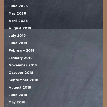
June 2026
May 2026
April 2026
August 2019
July 2019
June 2019
February 2019
January 2019
November 2018
October 2018
September 2018
August 2018
June 2018
May 2018