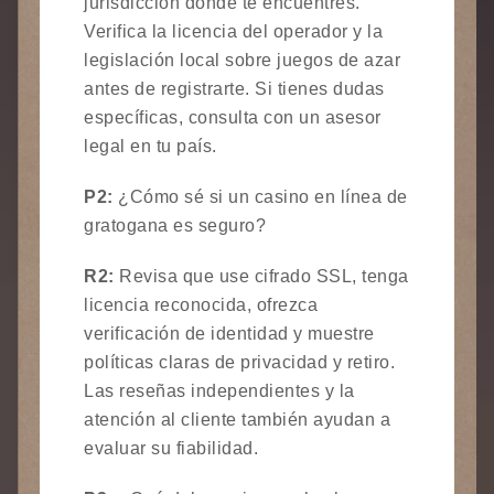
jurisdicción donde te encuentres.
Verifica la licencia del operador y la
legislación local sobre juegos de azar
antes de registrarte. Si tienes dudas
específicas, consulta con un asesor
legal en tu país.
P2:
¿Cómo sé si un casino en línea de
gratogana es seguro?
R2:
Revisa que use cifrado SSL, tenga
licencia reconocida, ofrezca
verificación de identidad y muestre
políticas claras de privacidad y retiro.
Las reseñas independientes y la
atención al cliente también ayudan a
evaluar su fiabilidad.