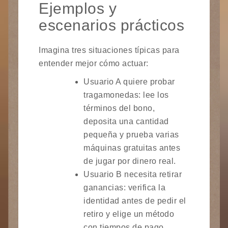
Ejemplos y
escenarios prácticos
Imagina tres situaciones típicas para
entender mejor cómo actuar:
Usuario A quiere probar
tragamonedas: lee los
términos del bono,
deposita una cantidad
pequeña y prueba varias
máquinas gratuitas antes
de jugar por dinero real.
Usuario B necesita retirar
ganancias: verifica la
identidad antes de pedir el
retiro y elige un método
con tiempos de pago