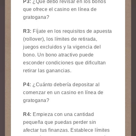
P3:
¿Qué debo revisar en los bonos
que ofrece el casino en línea de
gratogana?
R3:
Fíjate en los requisitos de apuesta
(rollover), los límites de retirada,
juegos excluidos y la vigencia del
bono. Un bono atractivo puede
esconder condiciones que dificultan
retirar las ganancias.
P4:
¿Cuánto debería depositar al
comenzar en un casino en línea de
gratogana?
R4:
Empieza con una cantidad
pequeña que puedas perder sin
afectar tus finanzas. Establece límites