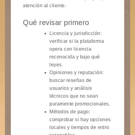
atención al cliente.
Qué revisar primero
Licencia y jurisdicción:
verificar si la plataforma
opera con licencia
reconocida y bajo qué
leyes.
Opiniones y reputación:
buscar reseñas de
usuarios y análisis
técnicos que no sean
puramente promocionales.
Métodos de pago:
comprobar si hay opciones
locales y tiempos de retiro