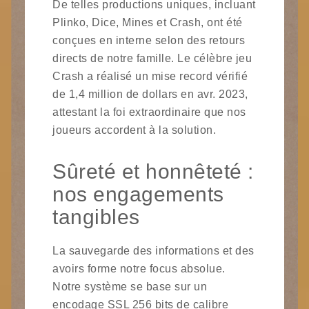
De telles productions uniques, incluant
Plinko, Dice, Mines et Crash, ont été
conçues en interne selon des retours
directs de notre famille. Le célèbre jeu
Crash a réalisé un mise record vérifié
de 1,4 million de dollars en avr. 2023,
attestant la foi extraordinaire que nos
joueurs accordent à la solution.
Sûreté et honnêteté :
nos engagements
tangibles
La sauvegarde des informations et des
avoirs forme notre focus absolue.
Notre système se base sur un
encodage SSL 256 bits de calibre