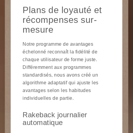
Plans de loyauté et
récompenses sur-
mesure
Notre programme de avantages
échelonné reconnaît la fidélité de
chaque utilisateur de forme juste.
Différemment aux programmes
standardisés, nous avons créé un
algorithme adaptatif qui ajuste les
avantages selon les habitudes
individuelles de partie.
Rakeback journalier
automatique