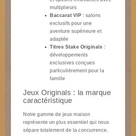
multiplieurs
Baccarat VIP
: salons
exclusifs pour une
aventure supérieure et
adaptée
Titres Stake Originals
:
développements
exclusives conçues
particulièrement pour la
famille
Jeux Originals : la marque
caractéristique
Notre gamme de jeux maison
représente un plus essentiel qui nous
sépare totalement de la concurrence.