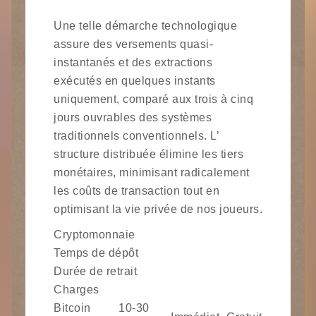
Une telle démarche technologique
assure des versements quasi-
instantanés et des extractions
exécutés en quelques instants
uniquement, comparé aux trois à cinq
jours ouvrables des systèmes
traditionnels conventionnels. L’
structure distribuée élimine les tiers
monétaires, minimisant radicalement
les coûts de transaction tout en
optimisant la vie privée de nos joueurs.
Cryptomonnaie
Temps de dépôt
Durée de retrait
Charges
Bitcoin
10-30