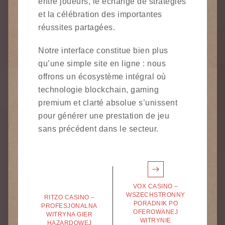
entre joueurs, le échange de stratégies
et la célébration des importantes
réussites partagées.
Notre interface constitue bien plus
qu’une simple site en ligne : nous
offrons un écosystème intégral où
technologie blockchain, gaming
premium et clarté absolue s’unissent
pour générer une prestation de jeu
sans précédent dans le secteur.
Post
navigation
VOX CASINO –
WSZECHSTRONNY
RITZO CASINO –
PORADNIK PO
PROFESJONALNA
OFEROWANEJ
WITRYNA GIER
WITRYNIE
HAZARDOWEJ