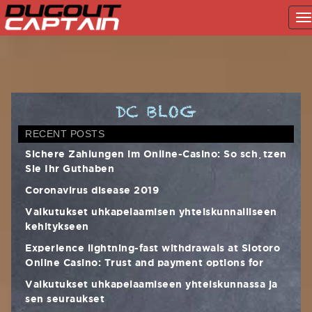
T
na
Skip
to
content
DC BLOG
RECENT POSTS
Sichere Zahlungen im Online-Casino: So schützen
Sie Ihr Guthaben
Coronavirus disease 2019
Vaikutukset uhkapelaamisen yhteiskunnalliseen
kehitykseen
Experience lightning-fast withdrawals at Slotoro
Online Casino: Trust and payment options for
Vaikutukset uhkapelaamiseen yhteiskunnassa ja
sen seuraukset