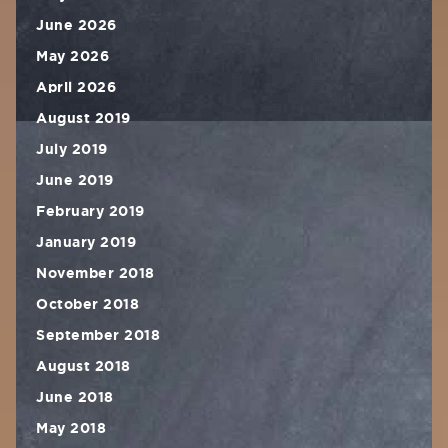
June 2026
May 2026
April 2026
August 2019
July 2019
June 2019
February 2019
January 2019
November 2018
October 2018
September 2018
August 2018
June 2018
May 2018