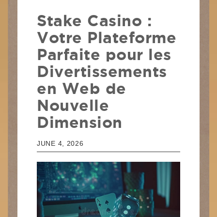
Stake Casino :
Votre Plateforme
Parfaite pour les
Divertissements
en Web de
Nouvelle
Dimension
JUNE 4, 2026