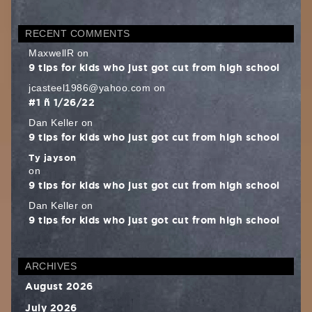
RECENT COMMENTS
MaxwellR
on
9 tips for kids who just got cut from high school
jcasteel1986@yahoo.com
on
#1 – 1/26/22
Dan Keller
on
9 tips for kids who just got cut from high school
Ty jayson
on
9 tips for kids who just got cut from high school
Dan Keller
on
9 tips for kids who just got cut from high school
ARCHIVES
August 2026
July 2026