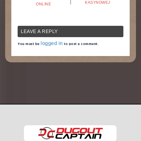
KASYNOWEJ
ONLINE
LEAVE A REPLY
logged in
You must be
to post a comment.