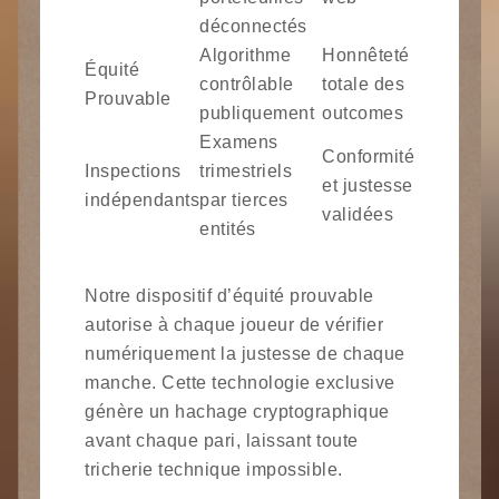
déconnectés
Algorithme
Honnêteté
Équité
contrôlable
totale des
Prouvable
publiquement
outcomes
Examens
Conformité
Inspections
trimestriels
et justesse
indépendants
par tierces
validées
entités
Notre dispositif d’équité prouvable
autorise à chaque joueur de vérifier
numériquement la justesse de chaque
manche. Cette technologie exclusive
génère un hachage cryptographique
avant chaque pari, laissant toute
tricherie technique impossible.