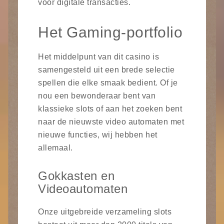
voor digitale transacties.
Het Gaming-portfolio
Het middelpunt van dit casino is
samengesteld uit een brede selectie
spellen die elke smaak bedient. Of je
nou een bewonderaar bent van
klassieke slots of aan het zoeken bent
naar de nieuwste video automaten met
nieuwe functies, wij hebben het
allemaal.
Gokkasten en
Videoautomaten
Onze uitgebreide verzameling slots