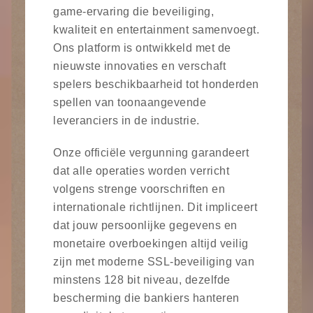
game-ervaring die beveiliging,
kwaliteit en entertainment samenvoegt.
Ons platform is ontwikkeld met de
nieuwste innovaties en verschaft
spelers beschikbaarheid tot honderden
spellen van toonaangevende
leveranciers in de industrie.
Onze officiële vergunning garandeert
dat alle operaties worden verricht
volgens strenge voorschriften en
internationale richtlijnen. Dit impliceert
dat jouw persoonlijke gegevens en
monetaire overboekingen altijd veilig
zijn met moderne SSL-beveiliging van
minstens 128 bit niveau, dezelfde
bescherming die bankiers hanteren