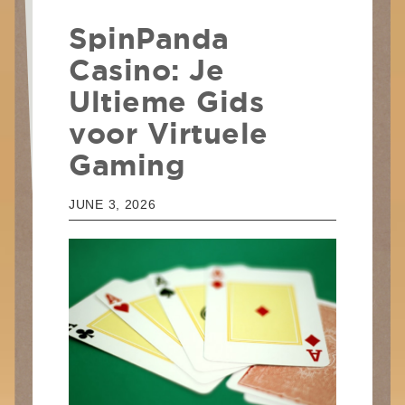
SpinPanda
Casino: Je
Ultieme Gids
voor Virtuele
Gaming
JUNE 3, 2026