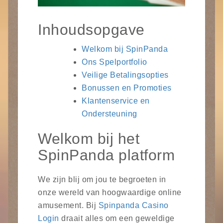
Inhoudsopgave
Welkom bij SpinPanda
Ons Spelportfolio
Veilige Betalingsopties
Bonussen en Promoties
Klantenservice en
Ondersteuning
Welkom bij het
SpinPanda platform
We zijn blij om jou te begroeten in
onze wereld van hoogwaardige online
amusement. Bij
Spinpanda Casino
Login
draait alles om een geweldige