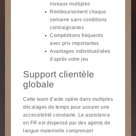
niveaux multiples
Remboursement chaque
semaine sans conditions
contraignantes
Compétitions fréquents
avec prix importantes
Avantages individualisées
d’après votre jeu
Support clientèle
globale
Cette team d’aide opère dans multiples
décalages de temps pour assurer une
accessibilité constante. Le assistance
en FR est dispensé par des agents de
langue maternelle comprenant