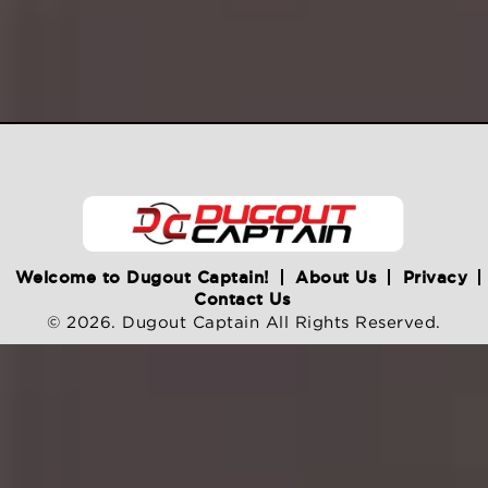
Welcome to Dugout Captain!
About Us
Privacy
Contact Us
© 2026. Dugout Captain All Rights Reserved.