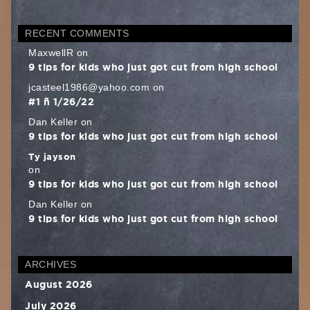
RECENT COMMENTS
MaxwellR
on
9 tips for kids who just got cut from high school
jcasteel1986@yahoo.com
on
#1 – 1/26/22
Dan Keller
on
9 tips for kids who just got cut from high school
Ty jayson
on
9 tips for kids who just got cut from high school
Dan Keller
on
9 tips for kids who just got cut from high school
ARCHIVES
August 2026
July 2026