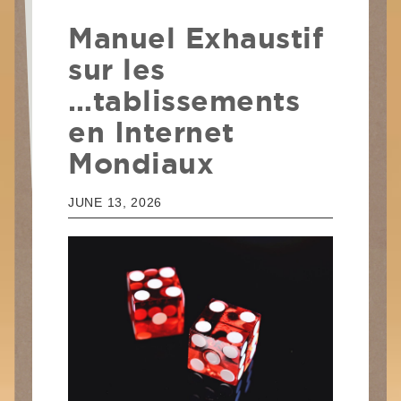
Manuel Exhaustif
sur les
Établissements
en Internet
Mondiaux
JUNE 13, 2026