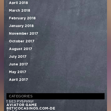
April 2018
March 2018
February 2018
January 2018
November 2017
October 2017
August 2017
July 2017
June 2017
May 2017
April 2017
CATEGORIES
! БЕЗ РУБРИКИ
AVIATOR GAME
BETICOCASINOS.COM-DE