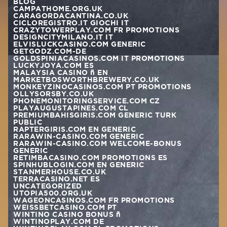
BLOG
CAMPATHOME.ORG.UK
CARAGORDACANTINA.CO.UK
CICLOREGISTRO.IT GIOCHI IT
CRAZYTOWERPLAY.COM FR PROMOTIONS
DESIGNCITYMILANO.IT IT
ELVISLUCKCASINO.COM GENERIC
GETGODZ.COM-DE
GOLDSPINIACASINOS.COM IT PROMOTIONS
LUCKYJOYA.COM ES
MALAYSIA CASINO – EN
MARKETBOSWORTHBREWERY.CO.UK
MONKEYZINOCASINOS.COM PT PROMOTIONS
OLLYSORSBY.CO.UK
PHONEMONITORINGSERVICE.COM CZ
PLAYAUGUSTAPINES.COM CL
PREMIUMBAHISGIRIS.COM GENERIC TURK
PUBLIC
RAPTERGIRIS.COM EN GENERIC
RARAWIN-CASINO.COM GENERIC
RARAWIN-CASINO.COM WELCOME-BONUS
GENERIC
RETIMBACASINO.COM PROMOTIONS ES
SPINHUBLOGIN.COM EN GENERIC
STANMERHOUSE.CO.UK
TERRACASINO.NET ES
UNCATEGORIZED
UTOPIA500.ORG.UK
WAGEONCASINOS.COM FR PROMOTIONS
WEISSBETCASINO.COM PT
WINTINO CASINO BONUS –
WINTINOPLAY.COM DE