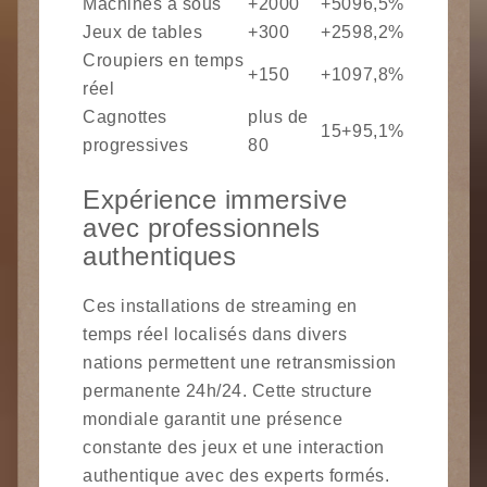
Machines à sous
+2000
+50
96,5%
Jeux de tables
+300
+25
98,2%
Croupiers en temps
+150
+10
97,8%
réel
Cagnottes
plus de
15+
95,1%
progressives
80
Expérience immersive
avec professionnels
authentiques
Ces installations de streaming en
temps réel localisés dans divers
nations permettent une retransmission
permanente 24h/24. Cette structure
mondiale garantit une présence
constante des jeux et une interaction
authentique avec des experts formés.