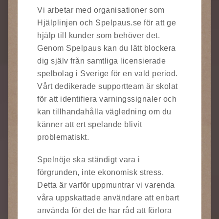
Vi arbetar med organisationer som
Hjälplinjen och Spelpaus.se för att ge
hjälp till kunder som behöver det.
Genom Spelpaus kan du lätt blockera
dig själv från samtliga licensierade
spelbolag i Sverige för en vald period.
Vårt dedikerade supportteam är skolat
för att identifiera varningssignaler och
kan tillhandahålla vägledning om du
känner att ert spelande blivit
problematiskt.
Spelnöje ska ständigt vara i
förgrunden, inte ekonomisk stress.
Detta är varför uppmuntrar vi varenda
våra uppskattade användare att enbart
använda för det de har råd att förlora