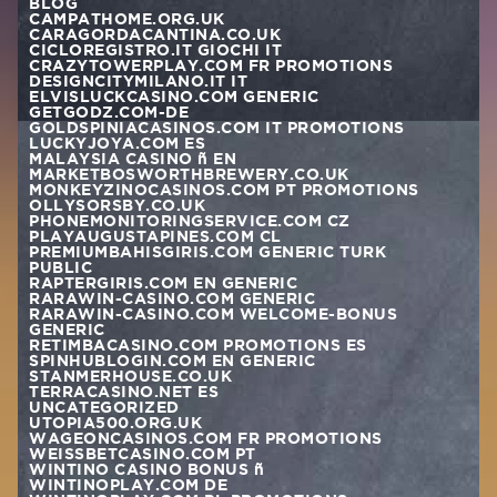
BLOG
CAMPATHOME.ORG.UK
CARAGORDACANTINA.CO.UK
CICLOREGISTRO.IT GIOCHI IT
CRAZYTOWERPLAY.COM FR PROMOTIONS
DESIGNCITYMILANO.IT IT
ELVISLUCKCASINO.COM GENERIC
GETGODZ.COM-DE
GOLDSPINIACASINOS.COM IT PROMOTIONS
LUCKYJOYA.COM ES
MALAYSIA CASINO – EN
MARKETBOSWORTHBREWERY.CO.UK
MONKEYZINOCASINOS.COM PT PROMOTIONS
OLLYSORSBY.CO.UK
PHONEMONITORINGSERVICE.COM CZ
PLAYAUGUSTAPINES.COM CL
PREMIUMBAHISGIRIS.COM GENERIC TURK
PUBLIC
RAPTERGIRIS.COM EN GENERIC
RARAWIN-CASINO.COM GENERIC
RARAWIN-CASINO.COM WELCOME-BONUS
GENERIC
RETIMBACASINO.COM PROMOTIONS ES
SPINHUBLOGIN.COM EN GENERIC
STANMERHOUSE.CO.UK
TERRACASINO.NET ES
UNCATEGORIZED
UTOPIA500.ORG.UK
WAGEONCASINOS.COM FR PROMOTIONS
WEISSBETCASINO.COM PT
WINTINO CASINO BONUS –
WINTINOPLAY.COM DE