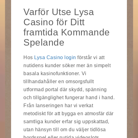
Varför Utse Lysa
Casino för Ditt
framtida Kommande
Spelande
Hos
Lysa Casino login
förstår vi att
nutidens kunder söker mer än simpelt
basala kasinofunktioner. Vi
tillhandahåller en omsorgsfullt
utformad portal där skydd, spänning
och tillgänglighet fungerar hand i hand.
Från lanseringen har vi verkat
metodiskt för att bygga en atmosfär där
samtliga kunder erfar sig uppskattad,
utan hänsyn till om du väljer tidlösa
bordsspel eller nutida videoslots.