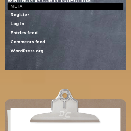
WINTINOPLAY.COM PL PROMOTIONS
META
Register
Log in
Entries feed
Comments feed
WordPress.org