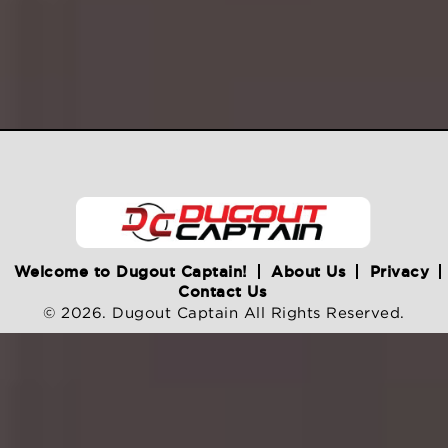
Welcome to Dugout Captain!
About Us
Privacy
Contact Us
© 2026. Dugout Captain All Rights Reserved.