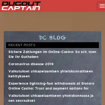
T
na
Skip
to
content
DC BLOG
RECENT POSTS
Sichere Zahlungen im Online-Casino: So schützen
Sie Ihr Guthaben
Coronavirus disease 2019
Vaikutukset uhkapelaamisen yhteiskunnalliseen
kehitykseen
Experience lightning-fast withdrawals at Slotoro
Online Casino: Trust and payment options for
Vaikutukset uhkapelaamiseen yhteiskunnassa ja
sen seuraukset