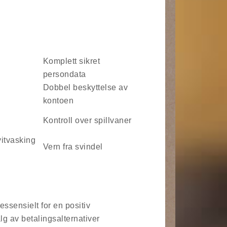
Komplett sikret
persondata
Dobbel beskyttelse av
kontoen
Kontroll over spillvaner
vitvasking
Vern fra svindel
essensielt for en positiv
alg av betalingsalternativer