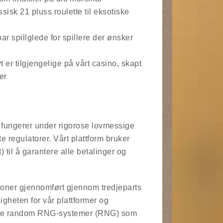
sisk 21 pluss roulette til eksotiske
r spillglede for spillere der ønsker
t er tilgjengelige på vårt casino, skapt
er
no fungerer under rigorose lovmessige
 regulatorer. Vårt plattform bruker
) til å garantere alle betalinger og
sjoner gjennomført gjennom tredjeparts
igheten for vår plattformer og
serte random RNG-systemer (RNG) som