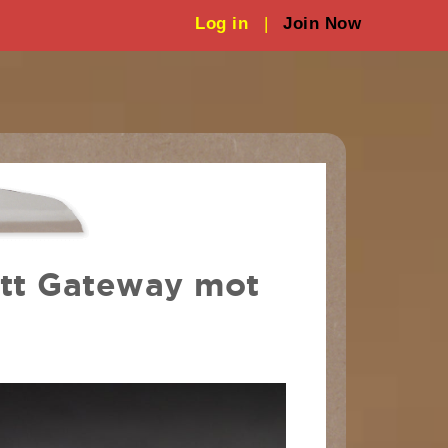
Log in
|
Join Now
itt Gateway mot