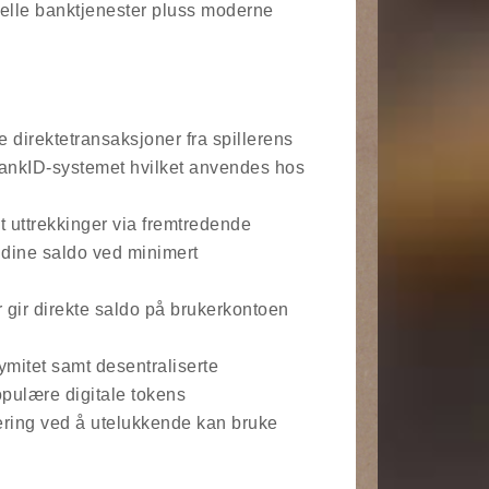
elle banktjenester pluss moderne
 direktetransaksjoner fra spillerens
ankID-systemet hvilket anvendes hos
 uttrekkinger via fremtredende
er dine saldo ved minimert
r gir direkte saldo på brukerkontoen
ymitet samt desentraliserte
populære digitale tokens
tering ved å utelukkende kan bruke