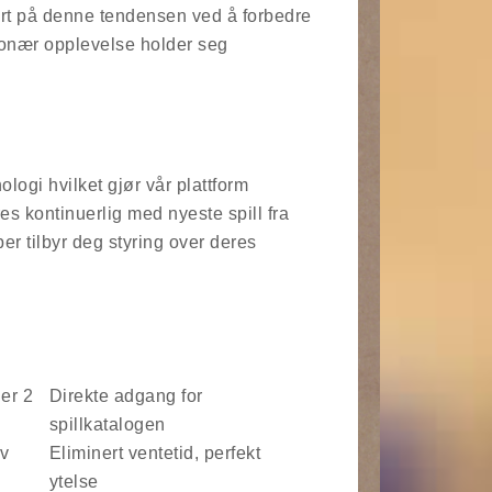
ert på denne tendensen ved å forbedre
jonær opplevelse holder seg
nologi hvilket gjør vår plattform
s kontinuerlig med nyeste spill fra
r tilbyr deg styring over deres
er 2
Direkte adgang for
spillkatalogen
av
Eliminert ventetid, perfekt
ytelse