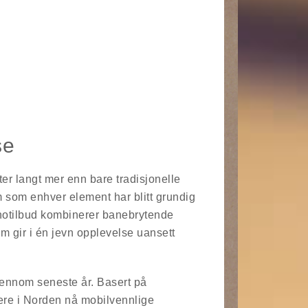
se
ter langt mer enn bare tradisjonelle
m som enhver element har blitt grundig
sinotilbud kombinerer banebrytende
 gir i én jevn opplevelse uansett
jennom seneste år. Basert på
re i Norden nå mobilvennlige