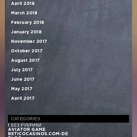
April 2018
March 2018
February 2018
January 2018
November 2017
October 2017
August 2017
July 2017
June 2017
May 2017
April 2017
CATEGORIES
! БЕЗ РУБРИКИ
AVIATOR GAME
BETICOCASINOS.COM-DE