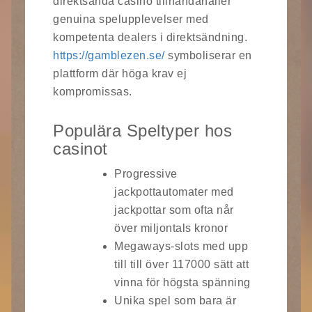
direktsända casino tillhandahåller
genuina spelupplevelser med
kompetenta dealers i direktsändning.
https://gamblezen.se/
symboliserar en
plattform där höga krav ej
kompromissas.
Populära Speltyper hos
casinot
Progressive
jackpottautomater med
jackpottar som ofta når
över miljontals kronor
Megaways-slots med upp
till till över 117000 sätt att
vinna för högsta spänning
Unika spel som bara är