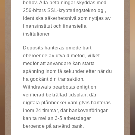
behov. Alla betalningar skyddas med
256-bitars SSL-krypteringsteknologi,
identiska säkerhetsnivå som nyttjas av
finansinstitut och finansiella
institutioner.
Deposits hanteras omedelbart
oberoende av utvald metod, vilket
medför att användare kan starta
spänning inom få sekunder efter när du
ha godkänt din transaktion.
Withdrawals bearbetas enligt en
verifierad bekräftad tidsplan, där
digitala plånböcker vanligtvis hanteras
inom 24 timmar, där banköverföringar
kan ta mellan 3-5 arbetsdagar
beroende på använd bank.