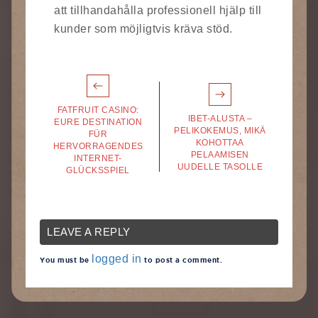
att tillhandahålla professionell hjälp till
kunder som möjligtvis kräva stöd.
Post
navigation
FATFRUIT CASINO:
IBET-ALUSTA –
EURE DESTINATION
PELIKOKEMUS, MIKÄ
FÜR
KOHOTTAA
HERVORRAGENDES
PELAAMISEN
INTERNET-
UUDELLE TASOLLE
GLÜCKSSPIEL
LEAVE A REPLY
logged in
You must be
to post a comment.