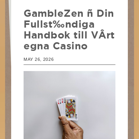
GambleZen – Din
Fullständiga
Handbok till Vårt
egna Casino
MAY 26, 2026