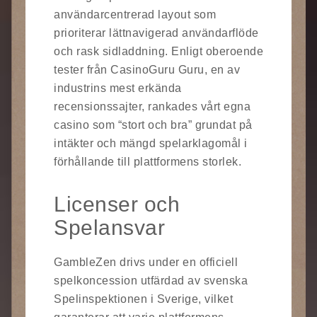
användarcentrerad layout som
prioriterar lättnavigerad användarflöde
och rask sidladdning. Enligt oberoende
tester från CasinoGuru Guru, en av
industrins mest erkända
recensionssajter, rankades vårt egna
casino som “stort och bra” grundat på
intäkter och mängd spelarklagomål i
förhållande till plattformens storlek.
Licenser och
Spelansvar
GambleZen drivs under en officiell
spelkoncession utfärdad av svenska
Spelinspektionen i Sverige, vilket