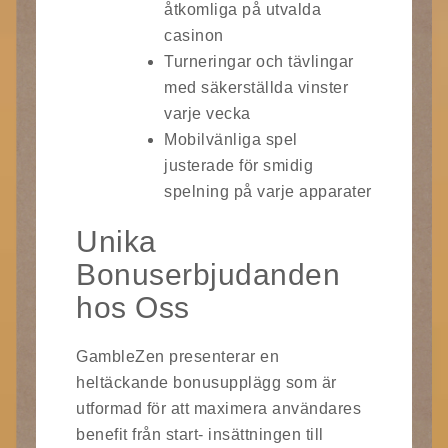
åtkomliga på utvalda
casinon
Turneringar och tävlingar
med säkerställda vinster
varje vecka
Mobilvänliga spel
justerade för smidig
spelning på varje apparater
Unika
Bonuserbjudanden
hos Oss
GambleZen presenterar en
heltäckande bonusupplägg som är
utformad för att maximera användares
benefit från start- insättningen till