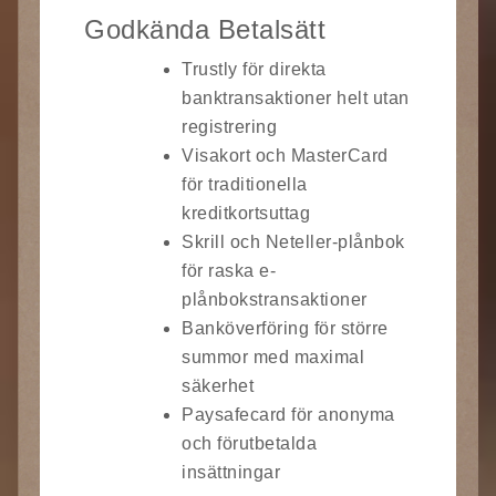
Godkända Betalsätt
Trustly för direkta
banktransaktioner helt utan
registrering
Visakort och MasterCard
för traditionella
kreditkortsuttag
Skrill och Neteller-plånbok
för raska e-
plånbokstransaktioner
Banköverföring för större
summor med maximal
säkerhet
Paysafecard för anonyma
och förutbetalda
insättningar