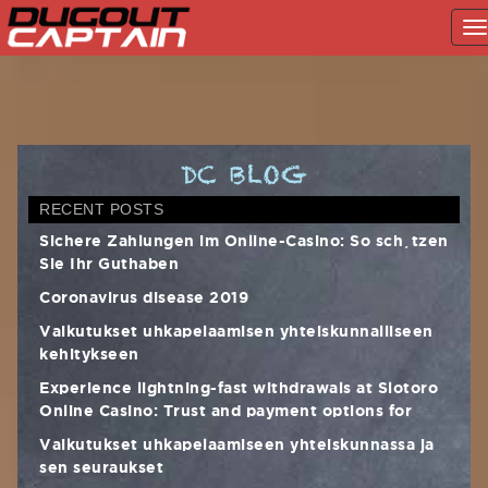
T
na
Skip
to
content
DC BLOG
RECENT POSTS
Sichere Zahlungen im Online-Casino: So schützen
Sie Ihr Guthaben
Coronavirus disease 2019
Vaikutukset uhkapelaamisen yhteiskunnalliseen
kehitykseen
Experience lightning-fast withdrawals at Slotoro
Online Casino: Trust and payment options for
Vaikutukset uhkapelaamiseen yhteiskunnassa ja
sen seuraukset