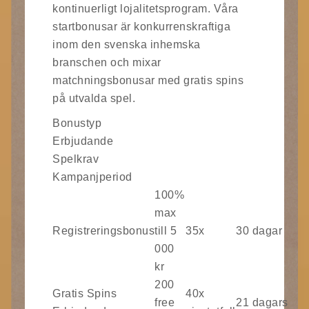
kontinuerligt lojalitetsprogram. Våra
startbonusar är konkurrenskraftiga
inom den svenska inhemska
branschen och mixar
matchningsbonusar med gratis spins
på utvalda spel.
Bonustyp
Erbjudande
Spelkrav
Kampanjperiod
100%
max
Registreringsbonus
till 5
35x
30 dagar
000
kr
200
Gratis Spins
40x
free
21 dagars