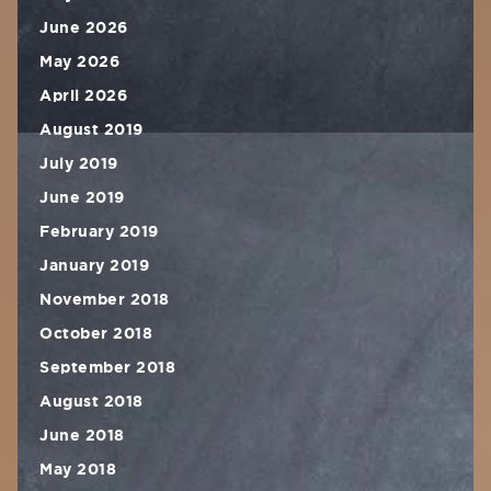
June 2026
May 2026
April 2026
August 2019
July 2019
June 2019
February 2019
January 2019
November 2018
October 2018
September 2018
August 2018
June 2018
May 2018