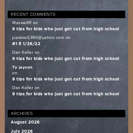
RECENT COMMENTS
MaxwellR
on
9 tips for kids who just got cut from high school
jcasteel1986@yahoo.com
on
#1 – 1/26/22
Dan Keller
on
9 tips for kids who just got cut from high school
Ty jayson
on
9 tips for kids who just got cut from high school
Dan Keller
on
9 tips for kids who just got cut from high school
ARCHIVES
August 2026
July 2026