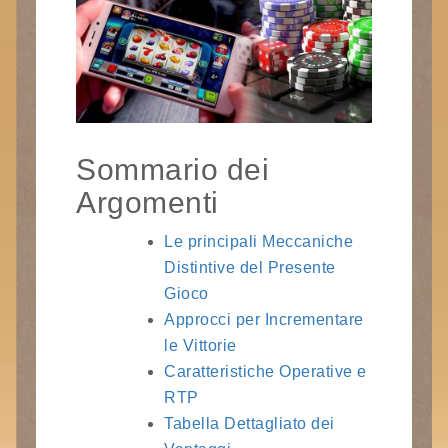
Sommario dei
Argomenti
Le principali Meccaniche
Distintive del Presente
Gioco
Approcci per Incrementare
le Vittorie
Caratteristiche Operative e
RTP
Tabella Dettagliato dei