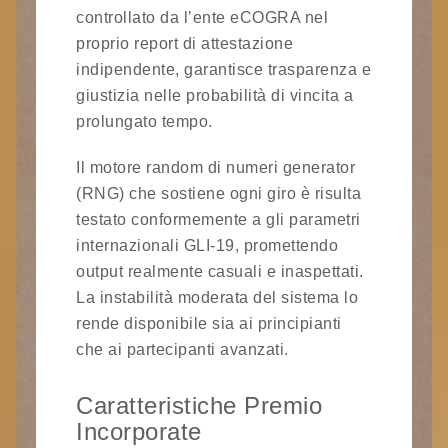
controllato da l’ente eCOGRA nel
proprio report di attestazione
indipendente, garantisce trasparenza e
giustizia nelle probabilità di vincita a
prolungato tempo.
Il motore random di numeri generator
(RNG) che sostiene ogni giro è risulta
testato conformemente a gli parametri
internazionali GLI-19, promettendo
output realmente casuali e inaspettati.
La instabilità moderata del sistema lo
rende disponibile sia ai principianti
che ai partecipanti avanzati.
Caratteristiche Premio
Incorporate