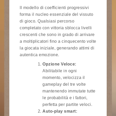
Il modello di coefficienti progressivi
forma il nucleo essenziale del vissuto
di gioco. Qualsiasi percorso
completato con vittoria sblocca livelli
crescenti che sono in grado di arrivare
a moltiplicatori fino a cinquecento volte
la giocata iniziale, generando attimi di
autentica emozione.
Opzione Veloce:
Abilitabile in ogni
momento, velocizza il
gameplay del tre volte
mantenendo immutate tutte
le probabilità e i fattori,
perfetta per partite veloci.
Auto-play smart: