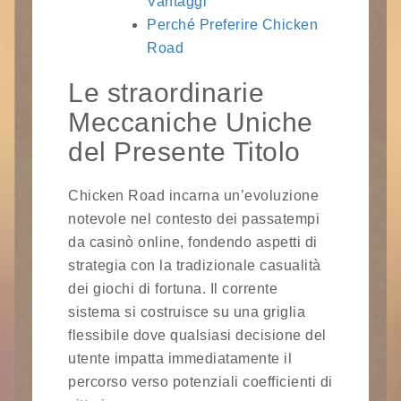
Vantaggi
Perché Preferire Chicken
Road
Le straordinarie
Meccaniche Uniche
del Presente Titolo
Chicken Road incarna un’evoluzione
notevole nel contesto dei passatempi
da casinò online, fondendo aspetti di
strategia con la tradizionale casualità
dei giochi di fortuna. Il corrente
sistema si costruisce su una griglia
flessibile dove qualsiasi decisione del
utente impatta immediatamente il
percorso verso potenziali coefficienti di