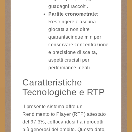
guadagni raccolti.
Partite cronometrate:
Restringere ciascuna
giocata a non oltre
quarantacinque min per
conservare concentrazione
e precisione di scelta,
aspetti cruciali per
performance ideali.
Caratteristiche
Tecnologiche e RTP
Il presente sistema offre un
Rendimento to Player (RTP) attestato
del 97,3%, collocandosi tra i prodotti
più generosi del ambito. Questo dato,