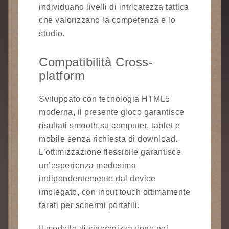
individuano livelli di intricatezza tattica
che valorizzano la competenza e lo
studio.
Compatibilità Cross-
platform
Sviluppato con tecnologia HTML5
moderna, il presente gioco garantisce
risultati smooth su computer, tablet e
mobile senza richiesta di download.
L’ottimizzazione flessibile garantisce
un’esperienza medesima
indipendentemente dal device
impiegato, con input touch ottimamente
tarati per schermi portatili.
Il modello di sincronizzazione nel