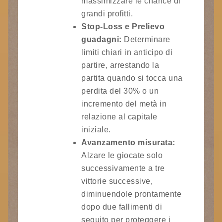
massimizzare le chance di
grandi profitti.
Stop-Loss e Prelievo
guadagni:
Determinare
limiti chiari in anticipo di
partire, arrestando la
partita quando si tocca una
perdita del 30% o un
incremento del metà in
relazione al capitale
iniziale.
Avanzamento misurata:
Alzare le giocate solo
successivamente a tre
vittorie successive,
diminuendole prontamente
dopo due fallimenti di
seguito per proteggere i