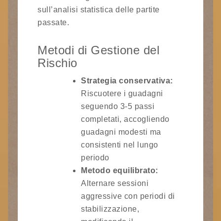
sull’analisi statistica delle partite
passate.
Metodi di Gestione del
Rischio
Strategia conservativa:
Riscuotere i guadagni
seguendo 3-5 passi
completati, accogliendo
guadagni modesti ma
consistenti nel lungo
periodo
Metodo equilibrato:
Alternare sessioni
aggressive con periodi di
stabilizzazione,