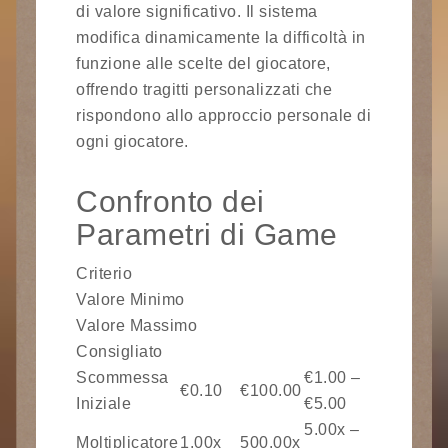
di valore significativo. Il sistema
modifica dinamicamente la difficoltà in
funzione alle scelte del giocatore,
offrendo tragitti personalizzati che
rispondono allo approccio personale di
ogni giocatore.
Confronto dei
Parametri di Game
Criterio
Valore Minimo
Valore Massimo
Consigliato
Scommessa
€1.00 –
€0.10
€100.00
Iniziale
€5.00
5.00x –
Moltiplicatore
1.00x
500.00x