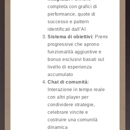
completa con grafici di
performance, quote di
successo e pattern
identificati dall’AI
Sistema di obiettivi:
Premi
progressive che aprono
funzionalità aggiuntive e
bonus esclusivi basati sul
livello di esperienza
accumulato
Chat di comunità:
Interazione in tempo reale
con altri player per
condividere strategie,
celebrare vincite e
costruire una comunità
dinamica