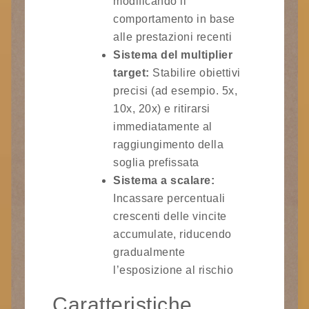
modificando il
comportamento in base
alle prestazioni recenti
Sistema del multiplier
target:
Stabilire obiettivi
precisi (ad esempio. 5x,
10x, 20x) e ritirarsi
immediatamente al
raggiungimento della
soglia prefissata
Sistema a scalare:
Incassare percentuali
crescenti delle vincite
accumulate, riducendo
gradualmente
l’esposizione al rischio
Caratteristiche