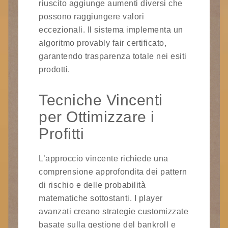
riuscito aggiunge aumenti diversi che
possono raggiungere valori
eccezionali. Il sistema implementa un
algoritmo provably fair certificato,
garantendo trasparenza totale nei esiti
prodotti.
Tecniche Vincenti
per Ottimizzare i
Profitti
L’approccio vincente richiede una
comprensione approfondita dei pattern
di rischio e delle probabilità
matematiche sottostanti. I player
avanzati creano strategie customizzate
basate sulla gestione del bankroll e