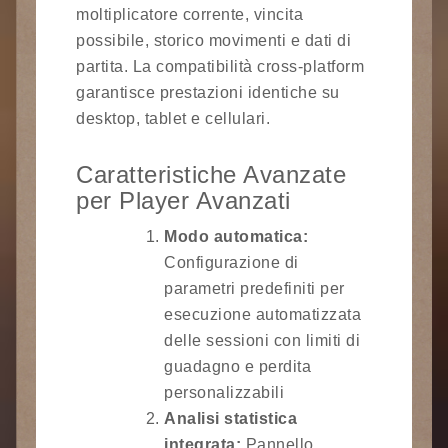
moltiplicatore corrente, vincita
possibile, storico movimenti e dati di
partita. La compatibilità cross-platform
garantisce prestazioni identiche su
desktop, tablet e cellulari.
Caratteristiche Avanzate
per Player Avanzati
Modo automatica:
Configurazione di
parametri predefiniti per
esecuzione automatizzata
delle sessioni con limiti di
guadagno e perdita
personalizzabili
Analisi statistica
integrata:
Pannello