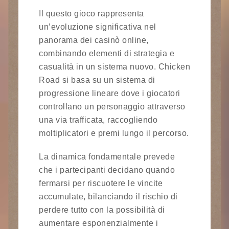
Il questo gioco rappresenta
un’evoluzione significativa nel
panorama dei casinò online,
combinando elementi di strategia e
casualità in un sistema nuovo. Chicken
Road si basa su un sistema di
progressione lineare dove i giocatori
controllano un personaggio attraverso
una via trafficata, raccogliendo
moltiplicatori e premi lungo il percorso.
La dinamica fondamentale prevede
che i partecipanti decidano quando
fermarsi per riscuotere le vincite
accumulate, bilanciando il rischio di
perdere tutto con la possibilità di
aumentare esponenzialmente i