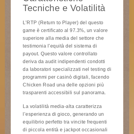
Tecniche e Volatilità
L’RTP (Return to Player) del questo
game è certificato al 97.3%, un valore
superiore alla media del settore che
testimonia l’equità del sistema di
payout. Questo valore controllato
deriva da audit indipendenti condotti
da laboratori specializzati nel testing di
programmi per casinò digitali, facendo
Chicken Road una delle opzioni più
trasparenti accessibili sul panorama.
La volatilità media-alta caratterizza
l’esperienza di gioco, generando un
equilibrio perfetto tra vincite frequenti
di piccola entità e jackpot occasionali