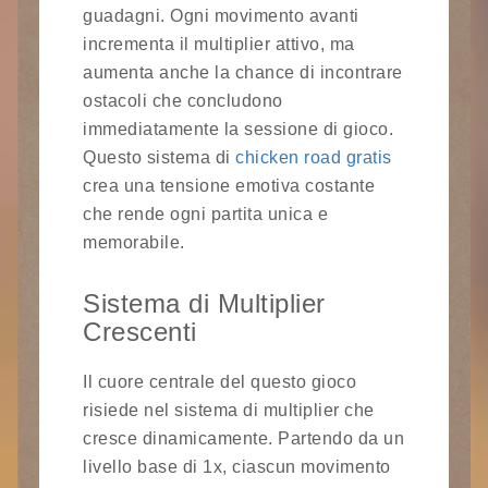
guadagni. Ogni movimento avanti
incrementa il multiplier attivo, ma
aumenta anche la chance di incontrare
ostacoli che concludono
immediatamente la sessione di gioco.
Questo sistema di
chicken road gratis
crea una tensione emotiva costante
che rende ogni partita unica e
memorabile.
Sistema di Multiplier
Crescenti
Il cuore centrale del questo gioco
risiede nel sistema di multiplier che
cresce dinamicamente. Partendo da un
livello base di 1x, ciascun movimento