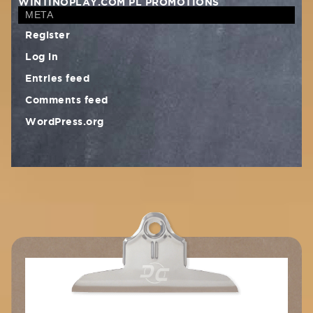
WINTINOPLAY.COM PL PROMOTIONS
META
Register
Log in
Entries feed
Comments feed
WordPress.org