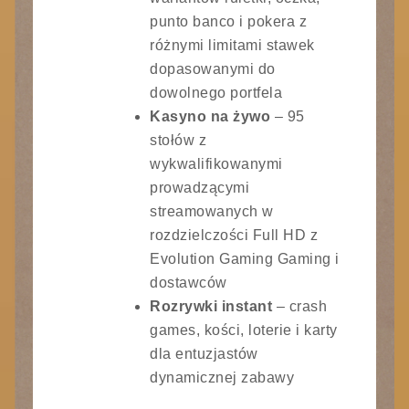
punto banco i pokera z
różnymi limitami stawek
dopasowanymi do
dowolnego portfela
Kasyno na żywo
– 95
stołów z
wykwalifikowanymi
prowadzącymi
streamowanych w
rozdzielczości Full HD z
Evolution Gaming Gaming i
dostawców
Rozrywki instant
– crash
games, kości, loterie i karty
dla entuzjastów
dynamicznej zabawy