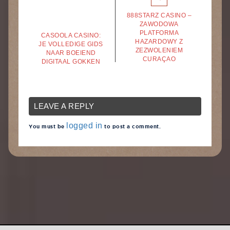
navigation
888STARZ CASINO –
ZAWODOWA
PLATFORMA
CASOOLA CASINO:
HAZARDOWY Z
JE VOLLEDIGE GIDS
ZEZWOLENIEM
NAAR BOEIEND
CURAÇAO
DIGITAAL GOKKEN
LEAVE A REPLY
logged in
You must be
to post a comment.