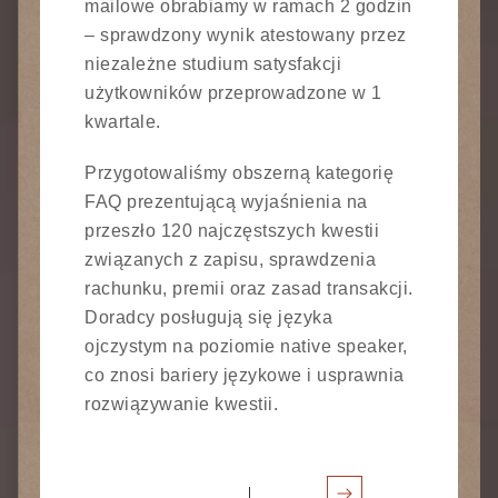
mailowe obrabiamy w ramach 2 godzin
– sprawdzony wynik atestowany przez
niezależne studium satysfakcji
użytkowników przeprowadzone w 1
kwartale.
Przygotowaliśmy obszerną kategorię
FAQ prezentującą wyjaśnienia na
przeszło 120 najczęstszych kwestii
związanych z zapisu, sprawdzenia
rachunku, premii oraz zasad transakcji.
Doradcy posługują się języka
ojczystym na poziomie native speaker,
co znosi bariery językowe i usprawnia
rozwiązywanie kwestii.
Post