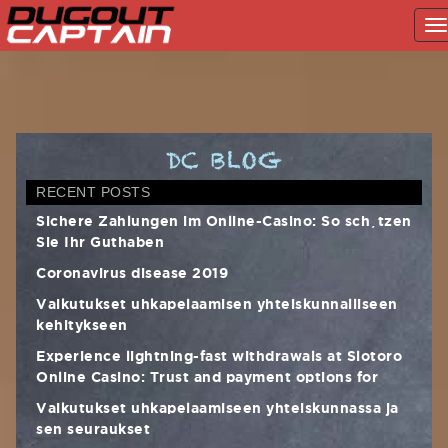
T
na
Skip
to
content
DC BLOG
RECENT POSTS
Sichere Zahlungen im Online-Casino: So schützen
Sie Ihr Guthaben
Coronavirus disease 2019
Vaikutukset uhkapelaamisen yhteiskunnalliseen
kehitykseen
Experience lightning-fast withdrawals at Slotoro
Online Casino: Trust and payment options for
Vaikutukset uhkapelaamiseen yhteiskunnassa ja
sen seuraukset