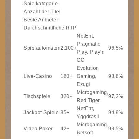
Spielkategorie
Anzahl der Titel
Beste Anbieter
Durchschnittliche RTP
NetEnt,
Pragmatic
Spielautomaten
2.100+
96,5%
Play, Play’n
GO
Evolution
Live-Casino
180+
Gaming,
98,8%
Ezugi
Microgaming,
Tischspiele
320+
97,2%
Red Tiger
NetEnt,
Jackpot-Spiele
85+
94,8%
Yggdrasil
Microgaming,
Video Poker
42+
98,5%
Betsoft