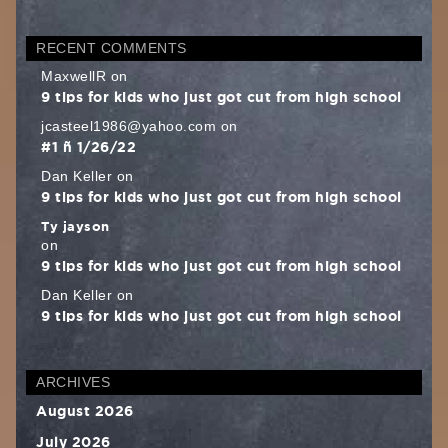
RECENT COMMENTS
MaxwellR
on
9 tips for kids who just got cut from high school
jcasteel1986@yahoo.com
on
#1 – 1/26/22
Dan Keller
on
9 tips for kids who just got cut from high school
Ty jayson
on
9 tips for kids who just got cut from high school
Dan Keller
on
9 tips for kids who just got cut from high school
ARCHIVES
August 2026
July 2026