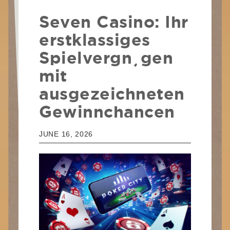
Seven Casino: Ihr
erstklassiges
Spielvergnügen
mit
ausgezeichneten
Gewinnchancen
JUNE 16, 2026