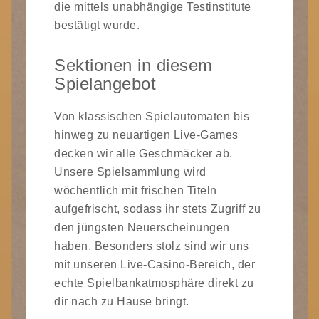
die mittels unabhängige Testinstitute
bestätigt wurde.
Sektionen in diesem
Spielangebot
Von klassischen Spielautomaten bis
hinweg zu neuartigen Live-Games
decken wir alle Geschmäcker ab.
Unsere Spielsammlung wird
wöchentlich mit frischen Titeln
aufgefrischt, sodass ihr stets Zugriff zu
den jüngsten Neuerscheinungen
haben. Besonders stolz sind wir uns
mit unseren Live-Casino-Bereich, der
echte Spielbankatmosphäre direkt zu
dir nach zu Hause bringt.