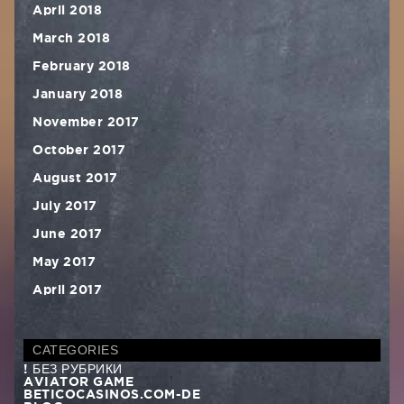
April 2018
March 2018
February 2018
January 2018
November 2017
October 2017
August 2017
July 2017
June 2017
May 2017
April 2017
CATEGORIES
! БЕЗ РУБРИКИ
AVIATOR GAME
BETICOCASINOS.COM-DE