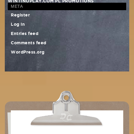
WINTINOPLAY.COM PL PROMOTIONS
META
Register
Log in
Entries feed
Comments feed
WordPress.org