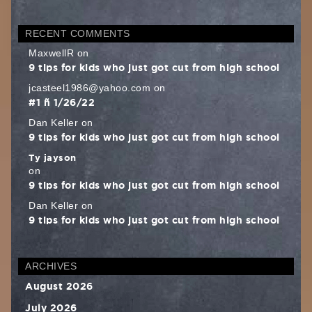
RECENT COMMENTS
MaxwellR
on
9 tips for kids who just got cut from high school
jcasteel1986@yahoo.com
on
#1 – 1/26/22
Dan Keller
on
9 tips for kids who just got cut from high school
Ty jayson
on
9 tips for kids who just got cut from high school
Dan Keller
on
9 tips for kids who just got cut from high school
ARCHIVES
August 2026
July 2026