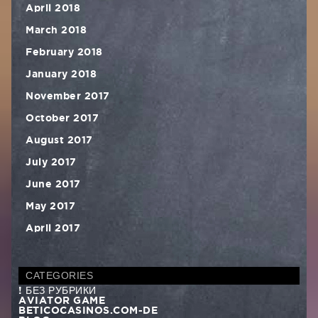
April 2018
March 2018
February 2018
January 2018
November 2017
October 2017
August 2017
July 2017
June 2017
May 2017
April 2017
CATEGORIES
! БЕЗ РУБРИКИ
AVIATOR GAME
BETICOCASINOS.COM-DE