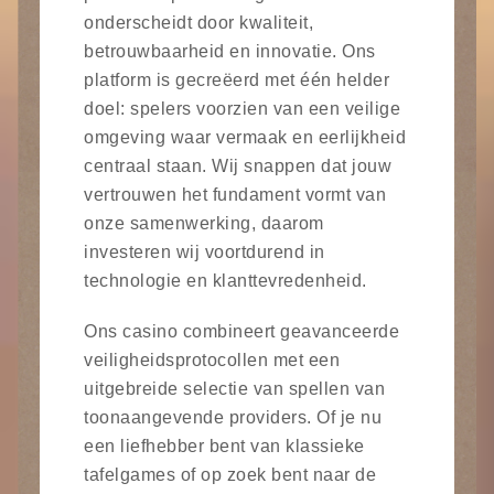
onderscheidt door kwaliteit,
betrouwbaarheid en innovatie. Ons
platform is gecreëerd met één helder
doel: spelers voorzien van een veilige
omgeving waar vermaak en eerlijkheid
centraal staan. Wij snappen dat jouw
vertrouwen het fundament vormt van
onze samenwerking, daarom
investeren wij voortdurend in
technologie en klanttevredenheid.
Ons casino combineert geavanceerde
veiligheidsprotocollen met een
uitgebreide selectie van spellen van
toonaangevende providers. Of je nu
een liefhebber bent van klassieke
tafelgames of op zoek bent naar de