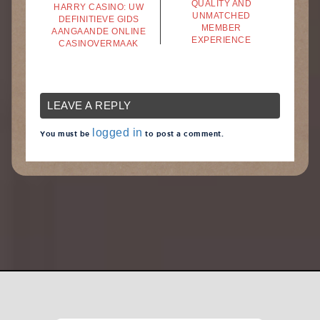
QUALITY AND
HARRY CASINO: UW
UNMATCHED
DEFINITIEVE GIDS
MEMBER
AANGAANDE ONLINE
EXPERIENCE
CASINOVERMAAK
LEAVE A REPLY
logged in
You must be
to post a comment.