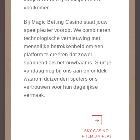
voorkomen.
Bij Magic Betting Casino staat jouw
speelplezier voorop. We combineren
technologische vernieuwing met
menselijke betrokkenheid om een
platform te creëren dat zowel
spannend als betrouwbaar is. Sluit je
vandaag nog bij ons aan en ontdek
waarom duizenden spelers ons
vertrouwen voor hun dagelijkse
vermaak.
Post
navigation
SKY CASINO:
PREMIUM PLAY