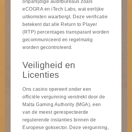
onpartijdige auditbureaus zoals
eCOGRA en iTech Labs, wat eerlijke
uitkomsten waarborgt. Deze verificatie
betekent dat alle Return to Player
(RTP) percentages transparant worden
gecommuniceerd en regelmatig
worden gecontroleerd.
Veiligheid en
Licenties
Ons casino opereert onder een
officiële vergunning verstrekt door de
Malta Gaming Authority (MGA), een
van de meest gerespecteerde
regulerende instanties binnen de
Europese goksector. Deze vergunning,